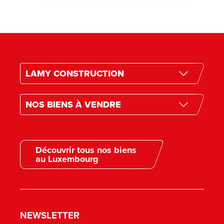
LAMY CONSTRUCTION
Historique de l’entreprise
NOS BIENS À VENDRE
Nos projets futurs
Nos biens à vendre
Andrimont (4821)
Nos secondes résidences
Mons-Lez-Liège (4400)
Surfaces commerciales
Découvrir tous nos biens
Petit-Rechain (4800)
au Luxembourg
Nos réalisations
Nos offres d’emploi
FAQ
Le Groupe Lamy
NEWSLETTER