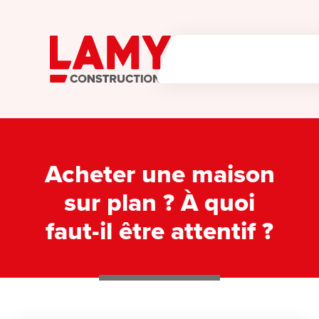
NOTRE ENTREPRISE
Savoir faire Lamy
Acheter une maison
MAISONS
sur plan ? À quoi
APPARTEMENTS
faut-il être attentif ?
GUIDE DE LA CONSTRUCTION
Les étapes de la construction
Le cahier des charges