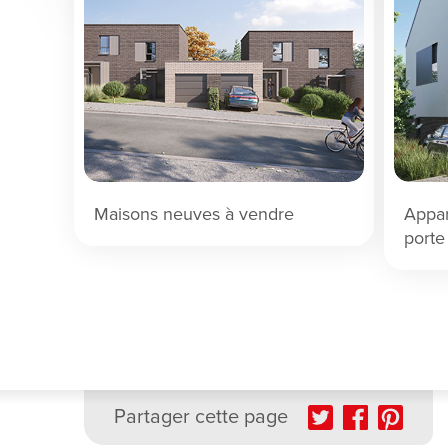
Maisons neuves à vendre
Appar
À partir de 335 524€
À partir de 35
porte
Partager cette page