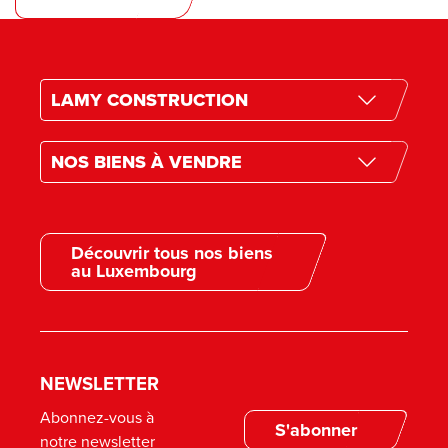
LAMY CONSTRUCTION
Historique de l’entreprise
NOS BIENS À VENDRE
Nos projets futurs
Nos biens à vendre
Andrimont (4821)
Nos secondes résidences
Mons-Lez-Liège (4400)
Surfaces commerciales
Découvrir tous nos biens
Petit-Rechain (4800)
au Luxembourg
Nos réalisations
Nos offres d’emploi
FAQ
Le Groupe Lamy
NEWSLETTER
Abonnez-vous à
S'abonner
notre newsletter